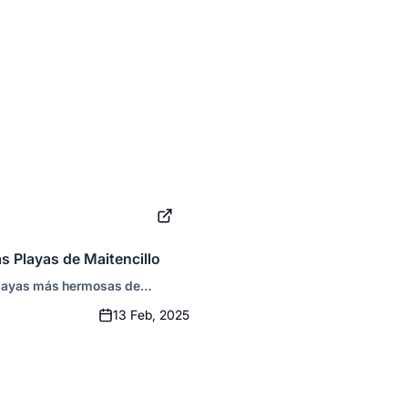
s Playas de Maitencillo
playas más hermosas de
 desde sus arenas doradas hasta
13 Feb, 2025
stalinas, y descubre por qué es
stinos favoritos de Chile.