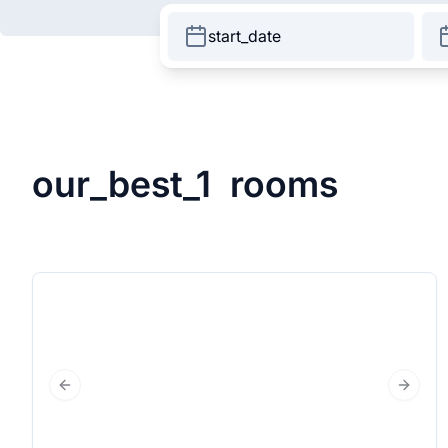
start_date
our_best_1
rooms
Previous Slide
Next S